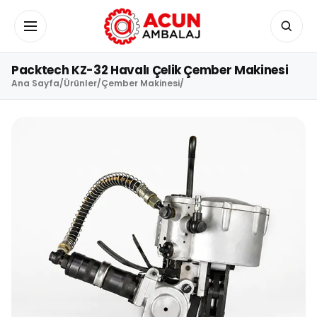
İçeriğe geç
Menüyü aç/kapat
Packtech KZ-32 Havalı Çelik Çember Makinesi
Ana Sayfa
/
Ürünler
/
Çember Makinesi
/