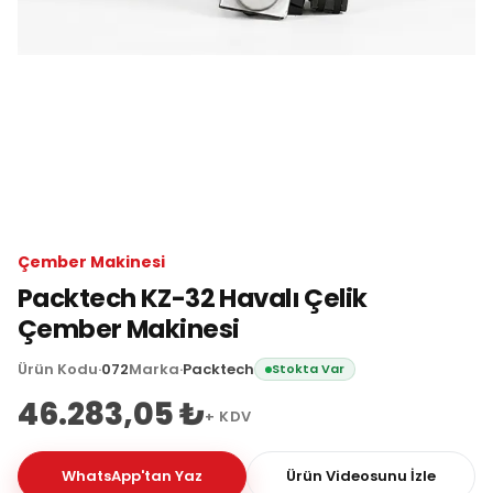
Çember Makinesi
Packtech KZ-32 Havalı Çelik
Çember Makinesi
Ürün Kodu
·
072
Marka
·
Packtech
Stokta Var
46.283,05 ₺
+ KDV
WhatsApp'tan Yaz
Ürün Videosunu İzle