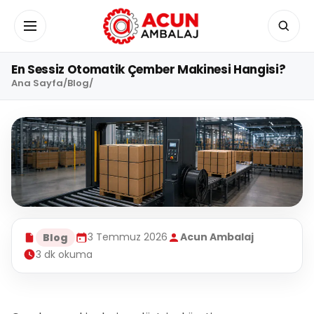
İçeriğe geç
Menüyü aç/kapat
En Sessiz Otomatik Çember Makinesi Hangisi?
Ana Sayfa
/
Blog
/
3 Temmuz 2026
Acun Ambalaj
Blog
3 dk okuma