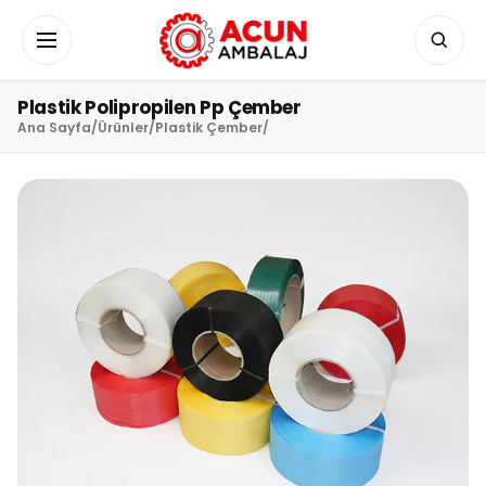
İçeriğe geç
Menüyü aç/kapat
Plastik Polipropilen Pp Çember
Ana Sayfa
/
Ürünler
/
Plastik Çember
/